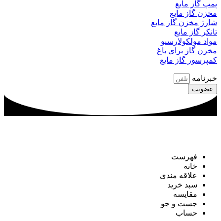
پمپ گاز مایع
مخزن گاز مایع
شارژ مخزن گاز مایع
تانکر گاز مایع
مواد مولکولارسیو
مخزن گاز برای باغ
کمپرسور گاز مایع
خبرنامه
عضویت
کلیه حقوق برای فروشگاه اینترنتی اندیشه افروز فجر محفوظ است
.
فهرست
خانه
علاقه مندی
سبد خرید
مقایسه
جست و جو
حساب