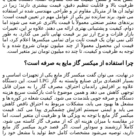
ظرفیت بالا و قابلیت تنظیم دقیق، قیمت بیشتری دارند؛ زیرا در
تولید آن‌ ها از متریال مقاوم‌ تر و طراحی مهندسی شده‌ تر استفاده
می‌ شود. برند سازنده نیز یکی از عوامل مهم در تعیین قیمت است؛
برندهای معتبر صنعتی معمولاً با قیمت بالاتری عرضه می‌ شوند اما
دوام، کیفیت و پشتیبانی بهتری ارائه می‌ دهند. علاوه بر این، تغییرات
بازار فلزات و نرخ ارز نیز بر قیمت نهایی تأثیر می‌ گذارد. به طور
کلی نمی‌ توان یک قیمت ثابت برای تمامی میکسرها اعلام کرد، اما
قیمت این محصول معمولاً از چند میلیون تومان شروع شده و با
توجه به ظرفیت و کیفیت، تا چند ده میلیون تومان نیز متغیر است.
چرا استفاده از میکسر گاز مایع به صرفه است؟
در نهایت، می‌ توان گفت میکسر گاز مایع یکی از تجهیزات اساسی و
بسیار اقتصادی برای صنایع وابسته به گاز LPG است. این دستگاه
علاوه بر افزایش راندمان احتراق، مصرف گاز را به میزان قابل
توجهی کاهش می‌ دهد و همین موضوع باعث بازگشت سریع هزینه
دستگاه و صرفه‌ جویی بلندمدت می‌ شود. کیفیت شعله در کوره‌ ها و
مشعل‌ ها بهبود می‌ یابد، مشکلات مربوط به احتراق ناقص کاهش
می‌ یابد و ایمنی سیستم افزایش چشمگیری پیدا می‌ کند. قیمت
میکسر گاز مایع با توجه به ویژگی‌ ها و ظرفیت آن متغیر است، اما
در مقایسه با میزان هزینه‌ ای که از مصرف گاز کاسته می‌ شود،
کاملاً ارزشمند و سودآور است. اگر قصد خرید میکسر گاز مایع
دارید، توصیه می‌شود مشخصات کامل خط تولید یا مشعل خود را