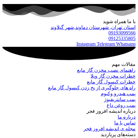
با ما همراه شوید
استان تهران, شهرستان دماوند,شهر گیلاوند
09193099566
09125335805
Instagram
Telegram
Whatsapp
مقالات مهم
راهنمای نصب مخزن گاز مایع
خطرات مخزن گاز ویلا
خطرات کپسول گاز مایع
راه های جلوگیری از یخ زدن کپسول گاز مایع
پمپ هیدرو وکیوم
پمپ سانتریفیوژ
پمپ روغن داغ
درباره‌ اندیشه افروز فجر
درباره‌ ما
تماس با ما
مجله‌ ی اندیشه افروز فجر
دسته‌های پربازدید