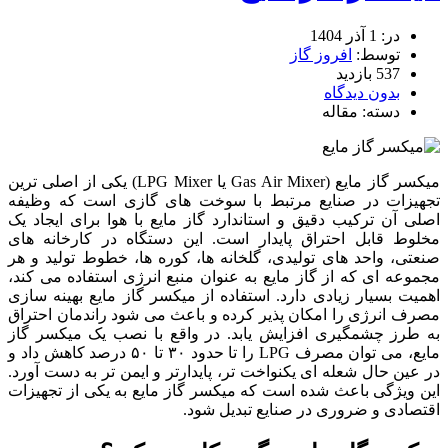
در: 1 آذر 1404
توسط:
افروز گاز
537 بازدید
بدون دیدگاه
دسته: مقاله
میکسر گاز مایع (Gas Air Mixer یا LPG Mixer) یکی از اصلی‌ ترین
تجهیزات در صنایع مرتبط با سوخت‌ های گازی است که وظیفه
اصلی آن ترکیب دقیق و استاندارد گاز مایع با هوا برای ایجاد یک
مخلوط قابل احتراق پایدار است. این دستگاه در کارخانه‌ های
صنعتی، واحد های تولیدی، گلخانه‌ ها، کوره‌ ها، خطوط تولید و هر
مجموعه‌ ای که از گاز مایع به عنوان منبع انرژی استفاده می‌ کند،
اهمیت بسیار زیادی دارد. استفاده از میکسر گاز مایع بهینه‌ سازی
مصرف انرژی را امکان‌ پذیر کرده و باعث می‌ شود راندمان احتراق
به طرز چشمگیری افزایش یابد. در واقع با نصب یک میکسر گاز
مایع، می‌ توان مصرف LPG را تا حدود ۳۰ تا ۵۰ درصد کاهش داد و
در عین حال شعله‌ ای یکنواخت‌ تر، پایدارتر و ایمن‌ تر به دست آورد.
این ویژگی باعث شده است که میکسر گاز مایع به یکی از تجهیزات
اقتصادی و ضروری در صنایع تبدیل شود.