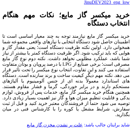
JinuDEV2023_eng_low
خرید میکسر گاز مایع؛ نکات مهم هنگام
انتخاب دستگاه
خرید میکسر گاز مایع نیازمند توجه به چند معیار اساسی است تا
اطمینان حاصل شود دستگاه انتخابی با نیازهای واقعی مجموعه شما
همخوانی دارد. اولین نکته ظرفیت دستگاه است؛ یعنی مقدار گاز و
هوایی که باید ترکیب شود. اگر ظرفیت دستگاه کمتر یا بیشتر از نیاز
شما باشد، عملکرد مطلوبی نخواهد داشت. نکته دوم نوع گاز مایع
مصرفی است؛ برخی صنایع از LPG با درصد پروپان و بوتان متفاوت
استفاده می‌ کنند و این تفاوت، انتخاب نوع میکسر را تحت تأثیر قرار
می‌ دهد. نکته مهم دیگر کیفیت ساخت و برند سازنده است. دستگاه‌
های استاندارد معمولاً بدنه‌ ای از جنس آلومینیوم یا آلیاژهای
مستحکم دارند و در برابر خوردگی، گرما و فشار مقاوم هستند.
همچنین هنگام خرید میکسر گاز مایع، خدمات پس از فروش، لوازم
یدکی و قابلیت تنظیم میزان هوا و گاز نیز اهمیت بسیار زیادی دارد.
توصیه می‌ شود حتماً از فروشندگان معتبر خرید کنید و قبل از ثبت
سفارش، شرایط مشعل یا کوره را با کارشناس فنی در میان
بگذارید.
شاید برایتان جالب باشد:
علت پر نشدن مخزن گاز مایع