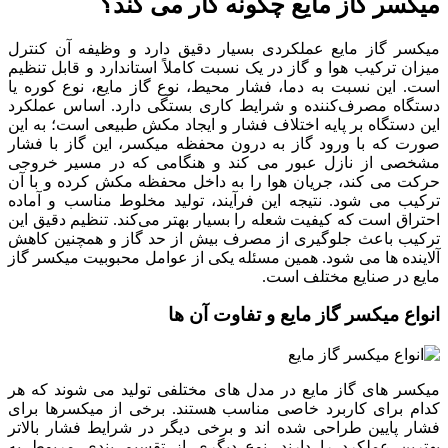
میکسر گاز مایع چگونه کار می‌ کند؟
میکسر گاز مایع عملکردی بسیار دقیق دارد و وظیفه آن کنترل
میزان ترکیب هوا و گاز در یک نسبت کاملاً استاندارد و قابل تنظیم
است. این نسبت به دما، فشار محیط، نوع گاز مایع، نوع کوره یا
دستگاه مصرف‌کننده و شرایط کاری بستگی دارد. اساس عملکرد
این دستگاه بر پایه اختلاف فشار و ایجاد مکش طبیعی است؛ به این
صورت که با ورود گاز به درون محفظه میکسر، این گاز با فشار
مشخصی از نازل عبور می‌ کند و هنگامی که در مسیر خروجی
حرکت می‌ کند، جریان هوا را به داخل محفظه مکش کرده و با آن
ترکیب می‌ شود. نتیجه این فرآیند، تولید مخلوط مناسب و آماده
احتراق است که کیفیت شعله را بسیار بهتر می‌کند. تنظیم دقیق این
ترکیب باعث جلوگیری از مصرف بیش از حد گاز و همچنین کاهش
آلاینده‌ ها می‌ شود. همین مسئله یکی از عوامل محبوبیت میکسر گاز
مایع در صنایع مختلف است.
انواع میکسر گاز مایع و تفاوت آن‌ ها
میکسر های گاز مایع در مدل‌ های مختلفی تولید می‌ شوند که هر
کدام برای کاربرد خاصی مناسب هستند. برخی از میکسرها برای
فشار پایین طراحی شده‌ اند و برخی دیگر در شرایط فشار بالاتر
بهترین عملکرد را دارند. نوع دیگری از تقسیم‌ بندی مربوط به