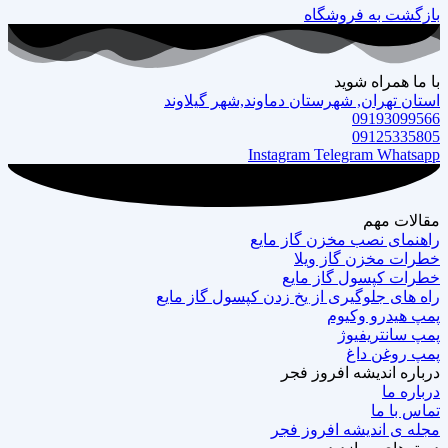
بازگشت به فروشگاه
با ما همراه شوید
استان تهران, شهرستان دماوند,شهر گیلاوند
09193099566
09125335805
Instagram
Telegram
Whatsapp
مقالات مهم
راهنمای نصب مخزن گاز مایع
خطرات مخزن گاز ویلا
خطرات کپسول گاز مایع
راه های جلوگیری از یخ زدن کپسول گاز مایع
پمپ هیدرو وکیوم
پمپ سانتریفیوژ
پمپ روغن داغ
درباره‌ اندیشه افروز فجر
درباره‌ ما
تماس با ما
مجله‌ ی اندیشه افروز فجر