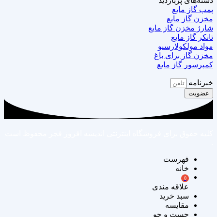
دسته‌های پربازدید
پمپ گاز مایع
مخزن گاز مایع
شارژ مخزن گاز مایع
تانکر گاز مایع
مواد مولکولارسیو
مخزن گاز برای باغ
کمپرسور گاز مایع
خبرنامه
عضویت
کلیه حقوق برای فروشگاه اینترنتی اندیشه افروز فجر محفوظ است
.
فهرست
خانه
علاقه مندی
سبد خرید
مقایسه
جست و جو