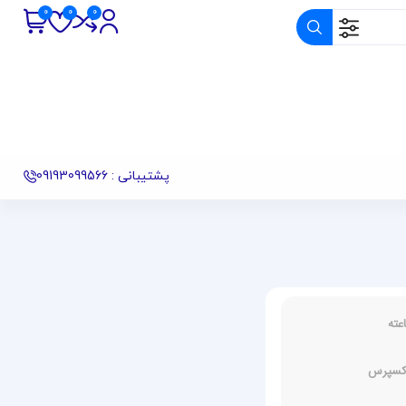
پشتیبانی : 09193099566
اکسپرس