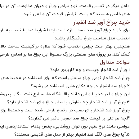
عامل دیگر در تعیین قیمت، نوع طراحی چراغ و میزان مقاومت آن در برابر 
های خاصی هستند که باعث افزایش قیمت آن‌ ها می‌ شود.
خرید چراغ آویز ضد انفجار
برای خرید چراغ آویز ضد انفجار لازم است ابتدا شرایط محیط نصب به طور
انتخاب مدل مناسب چراغ تاثیرگذار باشند.
همچنین بهتر است چراغی انتخاب شود که علاوه بر کیفیت ساخت بالا، د
کمک کند. در پروژه‌ های صنعتی بزرگ معمولاً این چراغ‌ ها بر اساس طر
سوالات متداول
1.چراغ ضد انفجار چیست و چه کاربردی دارد؟
چراغ ضد انفجار نوعی چراغ صنعتی است که برای استفاده در محیط‌ های م
2.چراغ ضد انفجار در چه مکان‌ هایی استفاده می‌ شود؟
این چراغ‌ ها در محیط‌ هایی مانند پالایشگاه‌ ها، صنایع نفت و گاز، پتر
3.چراغ آویز ضد انفجار چه تفاوتی با سایر چراغ‌ های ضد انفجار دارد؟
چراغ آویز ضد انفجار برای نصب در ارتفاع طراحی شده است و معمولاً برا
4.چه عواملی بر قیمت چراغ ضد انفجار تاثیر می‌ گذارند؟
عواملی مانند نوع منبع نور، توان روشنایی، جنس بدنه، استانداردهای ایمنی، برند سازنده و درجه حف
5.آیا چراغ‌ های LED ضد انفجار بهتر از مدل‌ های قدیمی هستند؟