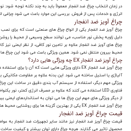
در زمان انتخاب چراغ ضد انفجار معمولاً باید به چند نکته توجه شود: نو
انرژی و خدمات پس از فروش. بررسی این موارد باعث می‌ شود چراغی انتخا
چراغ آویز ضد انفجار
چراغ آویز ضد انفجار یکی از انواع چراغ‌ های صنعتی است که برای نصب 
دلیل زاویه پخش نور مناسب، می‌ توانند سطح وسیعی از محیط را روشن کنن
چراغ‌ های آویز ضد انفجار علاوه بر تامین نور کافی، از نظر ایمنی نیز ک
محیط بیرون منتقل نمی‌ شود. همین ویژگی باعث می‌ شود این چراغ‌ ها ب
چراغ آویز ضد انفجار EX چه ویژگی هایی دارد؟
چراغ آویز ضد انفجار EX دارای ویژگی‌ هایی است که آن
آلیاژی یا استیل ساخته می‌ شود. این بدنه علاوه بر مقاومت مکانیکی بال
ویژگی مهم دیگر، استفاده از سیستم آب‌ بندی دقیق در ساخت این چراغ‌ ها
فناوری LED استفاده می‌ کنند که علاوه بر مصرف انرژی کمتر، نور یکنواخت و طول عمر بالاتری نیز فراهم می‌ کند.
از دیگر ویژگی‌ های مهم این چراغ‌ ها می‌ توان به استانداردهای ایمنی بین
چراغ آویز ضد انفجار EX یکی از بهترین گزینه‌ ها برای روشنایی محیط‌ های صنعتی پرخطر باشد.
قیمت چراغ آویز ضد انفجار
قیمت چراغ آویز ضد انفجار نیز مانند سایر تجهیزات ضد انفجار به عوام
محصول تاثیر می‌ گذارند. هرچه چراغ دارای توان بیشتر و کیفیت ساخت با