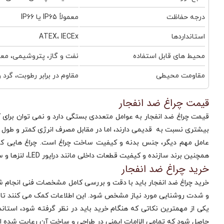
درجه حفاظت
معمولاً IP65 یا IP66
استانداردها
ATEX، IECEx
محیط‌ های قابل استفاده
نفت و گاز، پتروشیمی، مع
مقاومت محیطی
مقاوم در برابر رطوبت، گرد 
قیمت چراغ ضد انفجار
بیشتری نسبت به قدیمی دارند، اما در مقابل مصرف انرژی کمتر و طول عمر
عامل مهم دیگر، جنس بدنه و کیفیت ساخت چراغ است. چراغ‌ هایی که ا
همچنین برند سازنده و کیفیت قطعات داخلی مانند درایور LED، لنزها و سیستم خنک‌ کننده نیز تاثیر زیادی بر قیمت نهایی محصول دارد.
خرید چراغ ضد انفجار
خرید چراغ ضد انفجار باید با دقت و بررسی کامل مشخصات فنی انجام شود
و شدت روشنایی مورد نیاز مشخص شود. این اطلاعات کمک می‌ کنند تا م
یکی از مهمترین نکاتی که هنگام خرید باید در نظر گرفته شود، استاندا
حاصل شود که تمامی الزامات ایمنی در طراحی و ساخت آن رعایت شده 