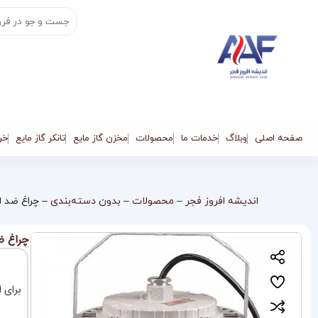
صفحه اصلی
وبلاگ
خدمات ما
محصولات
مخزن گاز مایع
تانکر گاز مایع
خری
اندیشه افروز فجر
–
محصولات
–
بدون دسته‌بندی
–
چراغ ضد ا
چراغ ض
برای ا