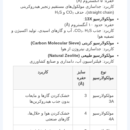
حفره: ۵ آنگستروم (Å)
کاربرد: جداسازی مولکول‌های مستقیم زنجیر هیدروکربنی
(straight chain)، حذف CO₂ و H₂S
مولکولارسیو 13X
:
حفره: حدود ۱۰ آنگستروم (Å)
کاربرد: جذب CO₂، H₂S، آب و گازهای اسیدی، تولید اکسیژن و
تصفیه هوا
مولکولارسیو کربنی (Carbon Molecular Sieve)
کاربرد: جداسازی نیتروژن از هوا
مولکولارسیو طبیعی (Natural Zeolite)
کاربرد: فیلتراسیون آب، دامداری و صنایع کشاورزی
نوع
سایز
کاربرد
مولکولارسیو
حفره
(Å)
مولکولارسیو
3
خشک‌کردن گازها و مایعات
3A
بدون جذب هیدروکربن‌ها
مولکولارسیو
4
خشک‌کردن هوا و حلال‌ها،
4A
گازهای صنعتی