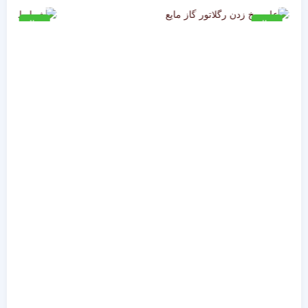
علت یخ زدن رگلاتور گاز مایع چیست؟
مایع
مقاله
مقاله