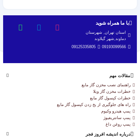
با ما همراه شوید
استان تهران, شهرستان
دماوند,شهر گیلاوند
09125335805
09193099566
مقالات مهم
راهنمای نصب مخزن گاز مایع
خطرات مخزن گاز ویلا
خطرات کپسول گاز مایع
راه های جلوگیری از یخ زدن کپسول گاز مایع
پمپ هیدرو وکیوم
پمپ سانتریفیوژ
پمپ روغن داغ
درباره‌ اندیشه افروز فجر