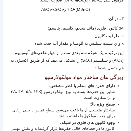
فرمول کلی ساختار زئولیت‌ها به این صورت است:
(M₂/nO)•Al₂O₃•xSiO₂•yH₂O
که در آن:
M: کاتیون فلزی (مانند سدیم، کلسیم، پتاسیم)
n: ظرفیت کاتیون
x و y: نسبت سیلیس به آلومینا و مقدار آب جذب‌ شده
این ترکیب، یک شبکه سه‌ بعدی منظم از چهارضلعی‌های آلومینیوم
(AlO₄) و سیلیسیم (SiO₄) را تشکیل می‌دهد که از طریق اکسیژن به
هم متصل شده‌اند.
ویژگی های ساختار مواد مولکولارسیو
دارای حفره‌ های منظم با قطر مشخص:
سایز این حفره‌ها بسته به نوع مولکولارسیو (۳A، ۴A، ۵A، ۱۳X
و…) متفاوت است.
سطح ویژه بالا:
ساختار متخلخل آن‌ها باعث می‌شود سطح تماس داخلی زیادی
برای جذب مولکول‌ها داشته باشند.
وجود کاتیون‌ های فلزی در شبکه:
کاتیون‌ها در فضاهای خالی حفره‌ها قرار گرفته‌اند و نقش مهمی