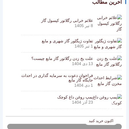
آخرین مطالب
علائم خرابی رگلاتور کپسول گاز
8 تیر 1405
تفاوت ژیگلور گاز شهری و مایع
1 تیر 1405
علت یخ زدن رگلاتور گاز مایع چیست؟
13 دی 1404
فراخوان دعوت به سرمایه‌ گذاری در احداث
جایگاه گاز مایع
1 دی 1404
پمپ روغن داغ کوچک
فروش ویژه
23 آذر 1404
تا 40 درصد تخفیف
اکنون خرید کنید