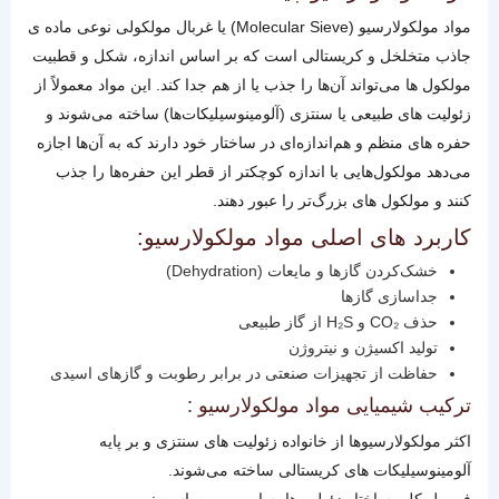
مواد مولکولارسیو (Molecular Sieve) یا غربال مولکولی نوعی ماده‌ ی
جاذب متخلخل و کریستالی است که بر اساس اندازه، شکل و قطبیت
مولکول‌ ها می‌تواند آن‌ها را جذب یا از هم جدا کند. این مواد معمولاً از
زئولیت‌ های طبیعی یا سنتزی (آلومینوسیلیکات‌ها) ساخته می‌شوند و
حفره‌ های منظم و هم‌اندازه‌ای در ساختار خود دارند که به آن‌ها اجازه
می‌دهد مولکول‌هایی با اندازه کوچکتر از قطر این حفره‌ها را جذب
کنند و مولکول‌ های بزرگ‌تر را عبور دهند.
کاربرد های اصلی مواد مولکولارسیو:
خشک‌کردن گازها و مایعات (Dehydration)
جداسازی گازها
حذف CO₂ و H₂S از گاز طبیعی
تولید اکسیژن و نیتروژن
حفاظت از تجهیزات صنعتی در برابر رطوبت و گازهای اسیدی
ترکیب شیمیایی مواد مولکولارسیو :
اکثر مولکولارسیوها از خانواده زئولیت‌ های سنتزی و بر پایه
آلومینوسیلیکات‌ های کریستالی ساخته می‌شوند.