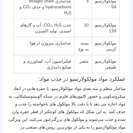
مولکولارسیو
5
جداسازی straight chain
5A
hydrocarbons و حذف CO₂ و
H₂S
مولکولارسیو
10
جذب CO₂، H₂S، آب و گازهای
13X
اسیدی، تولید اکسیژن
مولکولارسیو
بسته
جداسازی نیتروژن از هوا
کربنی
به نوع
مولکولارسیو
متغیر
فیلتراسیون آب، کشاورزی و
طبیعی
صنایع دامداری
عملکرد مواد مولکولارسیو در جذب مواد:
ساختار منظم و سه‌ بعدی مواد مولکولارسیو، با حفره‌ هایی در ابعاد
میکروسکوپی و حضور کاتیون‌های فلزی در شبکه آلومینوسیلیکاتی، به
مواد اجازه می‌ دهد تا با دقت بالا مولکول‌ های ناخواسته را جذب و
حذف کنند. به این شکل که مولکول‌ های کوچکتر از قطر حفره وارد
شده و جذب می‌شوند و مولکول‌ های بزرگترعبور می‌کنند. این ویژگی،
مواد مولکولارسیو را به یکی از مؤثرترین روش های صنعتی در