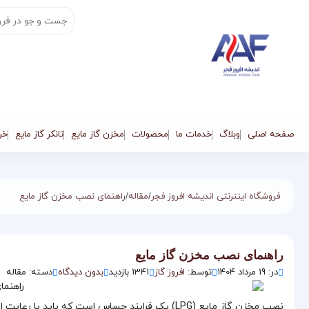
صفحه اصلی
وبلاگ
خدمات ما
محصولات
مخزن گاز مایع
تانکر گاز مایع
خری
فروشگاه اینترنتی اندیشه افروز فجر
مقاله
راهنمای نصب مخزن گاز مایع
/
/
راهنمای نصب مخزن گاز مایع
در: 19 مرداد 1404
توسط:
افروز گاز
1341 بازدید
بدون دیدگاه
دسته: مقاله
نصب مخزن گاز مایع (LPG) یک فرایند حساس است که بای