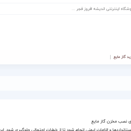
د گاز مایع
د با رعایت استانداردها و الزامات ایمنی انجام شود تا از خطرات احتمالی جلوگیری شود. ای