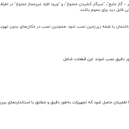
– گاز مایع”، “سیگار کشیدن ممنوع”، و “ورود افراد غیرمجاز ممنوع” در اطرا
ی قابل دید برای عموم باشند.
ساختمان یا طبقه زیرزمین نصب شود. همچنین نصب در مکان‌های بدون تهویه
طور دقیق نصب شوند. این قطعات شامل:
یزات باید از برندهای معتبر مانند REGO و SRG باشند تا اطمینان حاصل شود که تجهیزات به‌طور دقیق و مطابق با استانداردهای بی