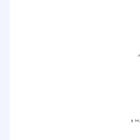
.
عد و