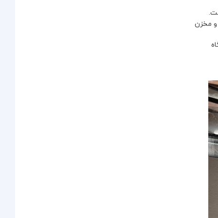
ت.
 و مخزن
ستگاه