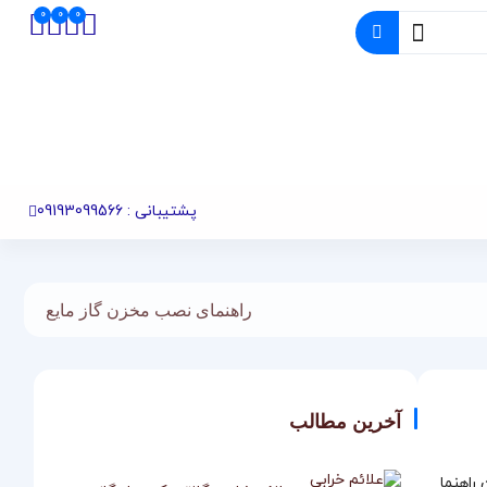
پشتیبانی : 09193099566
راهنمای نصب مخزن گاز مایع
آخرین مطالب
ن راهنما