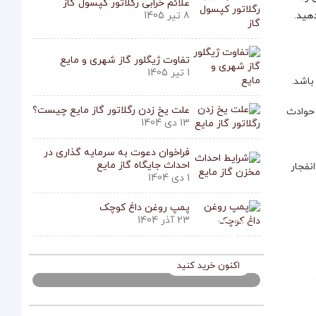
علائم خرابی رگلاتور کپسول گاز
هید.
8 تیر 1405
تفاوت ژیگلور گاز شهری و مایع
1 تیر 1405
باشد.
علت یخ زدن رگلاتور گاز مایع چیست؟
 حوادث
13 دی 1404
فراخوان دعوت به سرمایه‌ گذاری در
احداث جایگاه گاز مایع
نفجار
1 دی 1404
پمپ روغن داغ کوچک
فروش ویژه
23 آذر 1404
تا 40 درصد تخفیف
اکنون خرید کنید