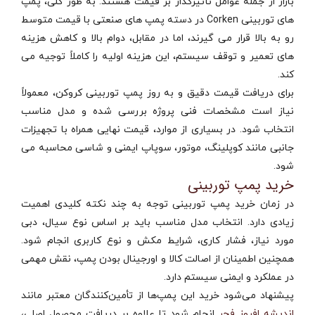
بازار از جمله عوامل تأثیرگذار بر قیمت هستند. به‌ طور کلی، پمپ‌
های توربینی Corken در دسته پمپ‌ های صنعتی با قیمت متوسط
رو به بالا قرار می‌ گیرند، اما در مقابل، دوام بالا و کاهش هزینه‌
های تعمیر و توقف سیستم، این هزینه اولیه را کاملاً توجیه می‌
کند.
برای دریافت قیمت دقیق و به‌ روز پمپ توربینی کروکن، معمولاً
نیاز است مشخصات فنی پروژه بررسی شده و مدل مناسب
انتخاب شود. در بسیاری از موارد، قیمت نهایی همراه با تجهیزات
جانبی مانند کوپلینگ، موتور، سوپاپ ایمنی و شاسی محاسبه می‌
شود.
خرید پمپ توربینی
در زمان خرید پمپ توربینی توجه به چند نکته کلیدی اهمیت
زیادی دارد. انتخاب مدل مناسب باید بر اساس نوع سیال، دبی
مورد نیاز، فشار کاری، شرایط مکش و نوع کاربری انجام شود.
همچنین اطمینان از اصالت کالا و اورجینال بودن پمپ، نقش مهمی
در عملکرد و ایمنی سیستم دارد.
پیشنهاد می‌شود خرید این پمپ‌ها از تأمین‌کنندگان معتبر مانند
اندیشه افروز فجر
انجام شود تا علاوه بر دریافت محصول اصلی،