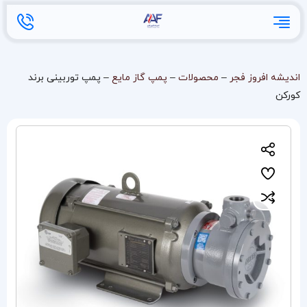
اندیشه افروز فجر
–
محصولات
–
پمپ گاز مایع
–
پمپ توربینی برند
کورکن