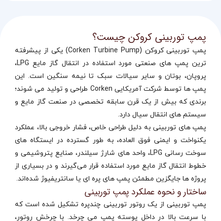
پمپ توربینی کروکن چیست؟
پمپ توربینی کروکن (Corken Turbine Pump) یکی از پیشرفته‌
ترین پمپ‌ های صنعتی مورد استفاده در انتقال گاز مایع LPG،
پروپان، بوتان و سایر سیالات سبک تا نیمه‌ سنگین است. این
پمپ‌ ها توسط شرکت آمریکایی Corken طراحی و تولید می‌ شوند؛
برندی که بیش از یک قرن سابقه تخصصی در صنعت گاز مایع و
سیستم‌ های انتقال سیال دارد.
پمپ‌ های توربینی به دلیل طراحی خاص، فشار خروجی بالا، عملکرد
یکنواخت و ایمنی فوق‌ العاده، به‌ طور گسترده در ایستگاه‌ های
سوخت‌ رسانی LPG، واحد های شارژ سیلندر، صنایع پتروشیمی و
خطوط انتقال گاز مایع مورد استفاده قرار می‌گیرند و در بسیاری از
پروژه‌ ها جایگزین مطمئن پمپ‌ های پره‌ ای یا سانتریفیوژ شده‌اند.
ساختار و نحوه عملکرد پمپ توربینی
پمپ توربینی از یک روتور توربینی چندپره تشکیل شده است که
با سرعت بالا در داخل پوسته پمپ می‌ چرخد. با چرخش روتور،