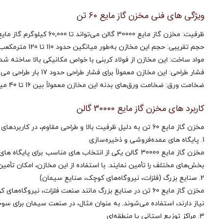
ویژگی‌ های فنی مخزن گاز مایع 60 تن
ظرفیت: مخزن گاز مایع 30000 گالن می‌تواند تا 60,000 کیلوگرم گاز مایع را ذخیره کند. این ظرفیت بالا، مخزن را برای صنایع بزرگ و پروژه‌های با مصرف گاز بالا مناسب می‌سازد.
حجم تقریبی: حجم این مخازن به‌طور میانگین حدود 110 تا 120 مترمکعب است که این ویژگی برای استفاده در واحدهای صنعتی و خطوط انتقال گاز با نیاز به حجم بالا مناسب می‌باشد.
مواد ساخت: این مخازن از فولاد کربنی با خواص مکانیکی بالا ساخته شده
فشار طراحی: این مخازن معمولاً برای فشار طراحی حدود 17 بار طراحی می‌شوند که مناسب برای ذخیره‌سازی گاز مایع با فشار بالا است.
ضخامت ورق: ضخامت ورق‌های بدنه این مخازن معمولاً بین 16 تا 40 میلی‌متر بسته به ظرفیت و فشار کاری متغیر است.
کاربرد های مخزن گاز مایع 30000 گالن
مخزن گاز مایع 60 تن به دلیل ظرفیت بالا و طراحی مقاوم، در کاربردهای متعددی در صنایع مختلف به‌کار می‌رود. از جمله کاربردهای اصلی این مخازن می‌توان به موارد زیر اشاره کرد:
1. پایگاه‌ های عمده‌فروشی و ذخیره‌سازی
مخزن گاز مایع 30000 گالن یکی از انتخاب‌ های مناسب بر
بخش‌های مختلف را تأمین نمایند. با استفاده از این مخازن، امکان تأمین
2. صنایع بزرگ (فلزات، نیروگاه‌های کوچک، صنایع سیمان)
مخزن گاز مایع 60 تن در صنایع بزرگ مانند صنعت فلزات، نی
نیاز دارند، استفاده می‌شوند. به عنوان مثال، در صنعت سیمان برای سوختن
3. مراکز توزیع استانی یا منطقه‌ای