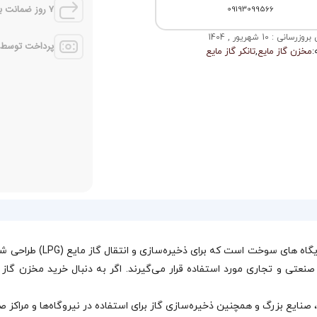
7 روز ضمانت بازگشت
09193099566
رسانی : 10 شهریور , 1404
پرداخت توسط کل
:
مخزن گاز مایع
,
تانکر گاز مایع
مخزن گاز مایع 30000 گالن ی
صنایع بزرگ و همچنین ذخیره‌سازی گاز برای استفاده در نیروگاه‌ها و مراکز صن