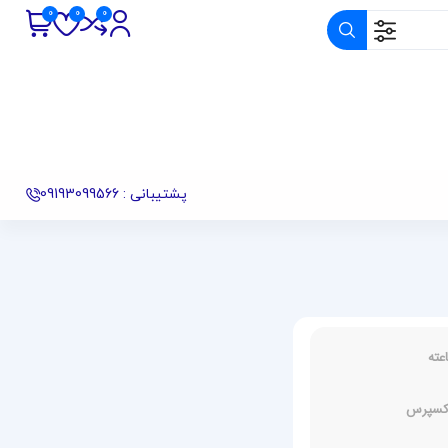
پشتیبانی : 09193099566
اکسپرس