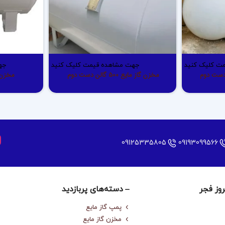
ت کلیک کنید
جهت مشاهده قیمت کلیک کنید
جه
مخزن گاز مایع 500 گالن دست دوم
مخزن گاز 
09125335805
09193099566
روز فجر
دسته‌های پربازدید
پمپ گاز مایع
مخزن گاز مایع