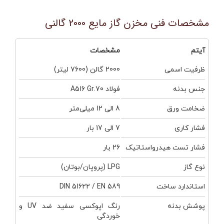
مشخصات فنی مخزن گاز مایع 2000 گالنی
آیتم
مشخصات
ظرفیت اسمی
2000 گالن (7600 لیتر)
جنس بدنه
فولاد A516 Gr.70
ضخامت ورق
8 الی 12 میلی‌متر
فشار کاری
7 الی 17 بار
فشار تست هیدرواستاتیک
26 بار
نوع گاز
LPG (پروپان/بوتان)
استاندارد ساخت
DIN 51622 / EN 589
پوشش بدنه
رنگ اپوکسی سفید ضد UV و
خوردگی