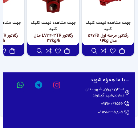
جهت مشاهده قیمت کلیک
جهت مشاهده قیمت کلیک
جهت مشاهده
کنید
کنید
کن
رگلاتور مرحله اول 597FD
رگلاتور LV3403TR مدل
مدل 94kg
32kg/h
kg/h
با ما همراه شوید
استان تهران, شهرستان
دماوند,شهر گیلاوند
09193099566
09125335805