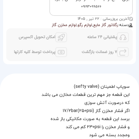
09193099566
آخرین بروزرسانی : 22 تیر , 1405
دسته:
رگلاتور گاز مایع
,
لوازم رگو
,
لوازم مخزن گاز
پشتیانی 24 ساعته
امکان تحویل اکسپرس
7 روز ضمانت بازگشت
پرداخت توسط کلیه کارتها
سوپاپ اطمینان (sefty valve)
این قطعه جز مهم ترین قطعات مخازن می باشد
که درصورت آتش سوزی
اگر فشار مخزن گاز 17/2bar(250psi)
برسد این قطعه به صورت مکانیکی باز شده
و فشار مخزن را 230psi کم می کند
ومجدد بسته می شود