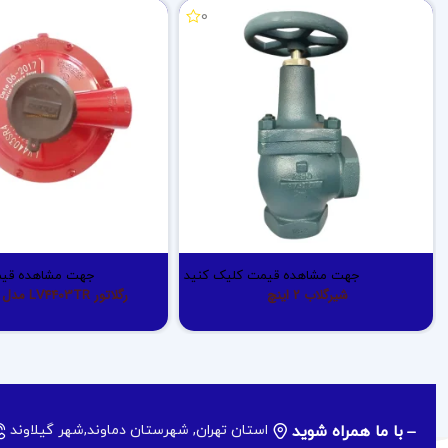
0
جهت مشاهده قیمت کلیک کنید
جهت مشاهده قیم
شیرگلاب 2 اینچ
رگلاتور LV4403TR مدل 50kg/h
با ما همراه شوید
استان تهران, شهرستان دماوند,شهر گیلاوند