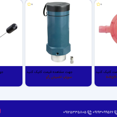
0
0
ت کلیک کنید
جهت مشاهده قیمت کلیک کنید
جه
سوپاپ اطمینان رگو
09125335805
09193099566