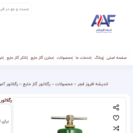
صفحه اصلی
وبلاگ
خدمات ما
محصولات
مخزن گاز مایع
تانکر گاز مایع
خری
اندیشه افروز فجر
–
محصولات
–
رگلاتور گاز مایع
–
رگلاتور آم
رگلاتور
برای ا