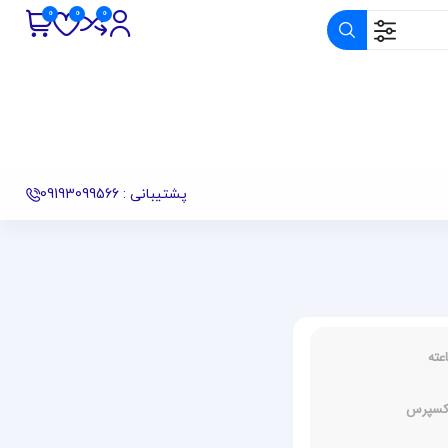
پشتیبانی : 09193099566
اکسپرس