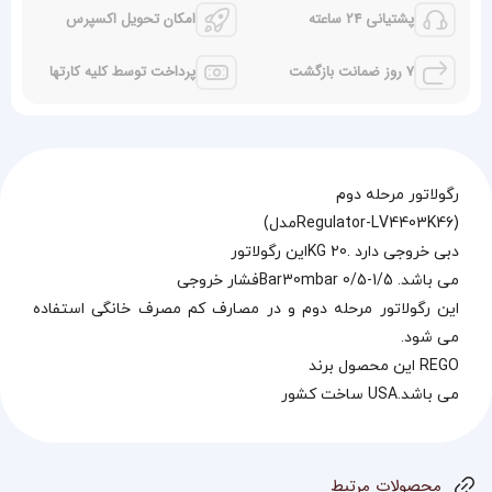
پشتیانی 24 ساعته
امکان تحویل اکسپرس
7 روز ضمانت بازگشت
پرداخت توسط کلیه کارتها
رگولاتور مرحله دوم
(Regulator-LV4403K46مدل)
دبی خروجی دارد .20 KGاین رگولاتور
می باشد. Bar30mbar 0/5-1/5فشار خروجی
​این رگولاتور مرحله دوم و در مصارف کم مصرف خانگی استفاده
می شود.
​REGO این محصول برند
می باشد.USA ساخت کشور
محصولات مرتبط