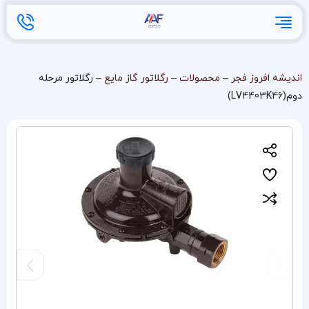
اندیشه افروز فجر
–
محصولات
–
رگلاتور گاز مایع
–
رگلاتور مرحله
دوم(LV4403K46)