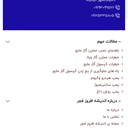
دماوند,شهر گیلاوند
09193099566
09125335805
مقالات مهم
راهنمای نصب مخزن گاز مایع
خطرات مخزن گاز ویلا
خطرات کپسول گاز مایع
راه های جلوگیری از یخ زدن کپسول گاز مایع
پمپ هیدرو وکیوم
پمپ سانتریفیوژ
پمپ روغن داغ
درباره‌ اندیشه افروز فجر
درباره‌ ما
تماس با ما
مجله‌ ی اندیشه افروز فجر