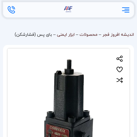
اندیشه افروز فجر
–
محصولات
–
ابزار ایمنی
–
بای پس (فشارشکن)