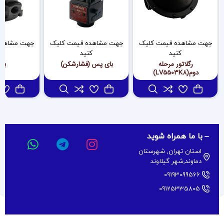
جهت مشاهده قیمت کلیک
جهت مشاهده قیمت کلیک
جهت مشاهده
کنید
کنید
کن
رگلاتور مرحله
بای پس (فشارشکن)
بال
دوم(LV5503K8)
با ما همراه شوید
استان تهران, شهرستان
دماوند,شهر گیلاوند
09193099566
09125335805