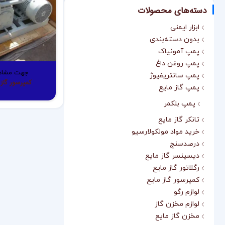
دسته‌های محصولات
ابزار ایمنی
بدون دسته‌بندی
پمپ آمونیاک
پمپ روغن داغ
جهت مشاه
پمپ سانتریفیوژ
کمپرسور گاز م
پمپ گاز مایع
پمپ بلکمر
تانکر گاز مایع
خرید مواد مولکولارسیو
درصدسنج
دیسپنسر گاز مایع
رگلاتور گاز مایع
کمپرسور گاز مایع
لوازم رگو
لوازم مخزن گاز
مخزن گاز مایع