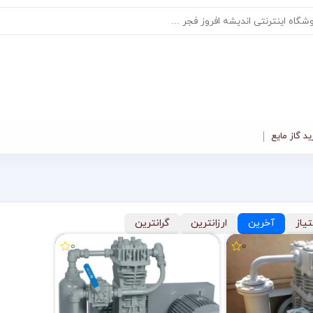
د گاز مایع
تیاز
آخرین
ارزانترین
گرانترین
0
0