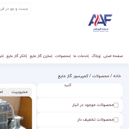
فروش
ویژه
تا 40
درصد
صفحه اصلی
وبلاگ
خدمات ما
محصولات
مخزن گاز مایع
تانکر گاز مایع
خری
تخفیف
اکنون
خانه
/
محصولات
/ کمپرسور گاز مایع
خرید
کنید
محبوبیت
ام
محصولات موجود در انبار
محصولات تخفیف دار