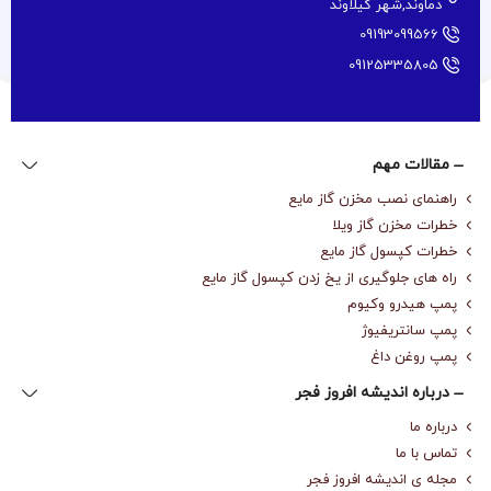
دماوند,شهر گیلاوند
09193099566
09125335805
مقالات مهم
راهنمای نصب مخزن گاز مایع
خطرات مخزن گاز ویلا
خطرات کپسول گاز مایع
راه های جلوگیری از یخ زدن کپسول گاز مایع
پمپ هیدرو وکیوم
پمپ سانتریفیوژ
پمپ روغن داغ
درباره‌ اندیشه افروز فجر
درباره‌ ما
تماس با ما
مجله‌ ی اندیشه افروز فجر